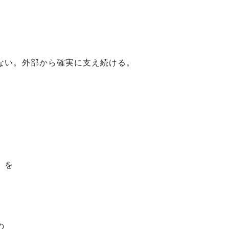
ない。外部から確実に支え続ける。
、
、
」を
の