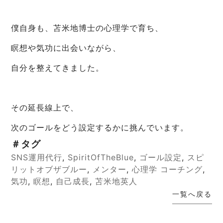
僕自身も、苫米地博士の心理学で育ち、
瞑想や気功に出会いながら、
自分を整えてきました。
その延長線上で、
次のゴールをどう設定するかに挑んでいます。
＃タグ
SNS運用代行
,
SpiritOfTheBlue
,
ゴール設定
,
スピ
リットオブザブルー
,
メンター
,
心理学 コーチング
,
気功
,
瞑想
,
自己成長
,
苫米地英人
一覧へ戻る